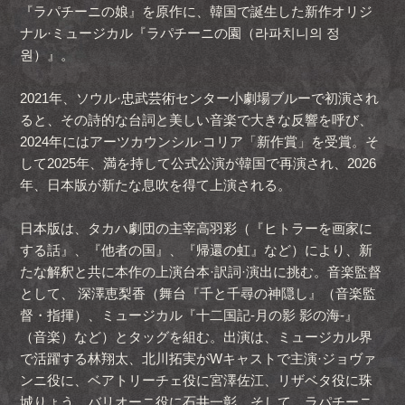
『ラパチーニの娘』を原作に、韓国で誕生した新作オリジ
ナル·ミュージカル『ラパチーニの園（라파치니의 정
원）』。
2021年、ソウル·忠武芸術センター小劇場ブルーで初演され
ると、その詩的な台詞と美しい音楽で大きな反響を呼び、
2024年にはアーツカウンシル·コリア「新作賞」を受賞。そ
して2025年、満を持して公式公演が韓国で再演され、2026
年、日本版が新たな息吹を得て上演される。
日本版は、タカハ劇団の主宰高羽彩（『ヒトラーを画家に
する話』、『他者の国』、『帰還の虹』など）により、新
たな解釈と共に本作の上演台本·訳詞·演出に挑む。音楽監督
として、 深澤恵梨香（舞台『千と千尋の神隠し』（音楽監
督・指揮）、ミュージカル『十二国記‐月の影 影の海‐』
（音楽）など）とタッグを組む。出演は、ミュージカル界
で活躍する林翔太、北川拓実がWキャストで主演·ジョヴァ
ンニ役に、ベアトリーチェ役に宮澤佐江、リザベタ役に珠
城りょう、バリオーニ役に石井一彰、そして、ラパチーニ