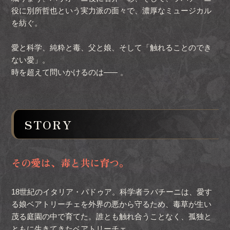
役に別所哲也という実力派の面々で、濃厚なミュージカル
を紡ぐ。
愛と科学、純粋と毒、父と娘、そして「触れることのでき
ない愛」。
時を超えて問いかけるのは
――
。
STORY
その愛は、毒と共に育つ。
18世紀のイタリア・パドゥア。科学者ラパチーニは、愛す
る娘ベアトリーチェを外界の悪から守るため、毒草が生い
茂る庭園の中で育てた。誰とも触れ合うことなく、孤独と
ともに生きてきたベアトリーチェ。